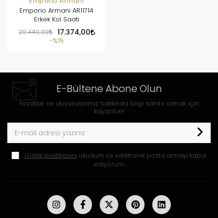
Emporio Armani
Emporio Armani AR11714
Erkek Kol Saati
20.440,00
17.374,00
%15
E-Bültene Abone Olun
Fırsatlar ve duyurularımız hakkında bilgi sahibi olmak için
kaydolun!
Gizlilik politikasını
okudum ve elektronik posta almayı kabul
ediyorum.