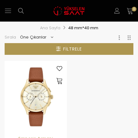
0
Ana Sayfa
48 mm*40 mm
Sırala
FILTRELE