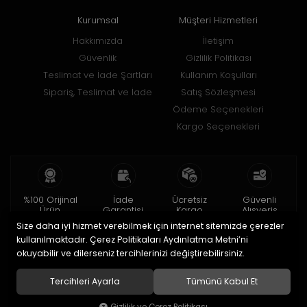
Kurumsal
Müşteri Hizmetleri
Hakkımızda
İletişim
Güvenlik
Gizlilik Politikası
Teslimat ve İade Şartları
Kullanım Koşulları
Sipariş, Teslimat ve İade
Satış Sözleşmesi
Ödeme Seçenekleri
Kargo Seçenekleri
%100 Orijinal
İade
Ücretsiz
Güvenli
Ürün
Garantisi
Kargo
Alışveriş
Size daha iyi hizmet verebilmek için internet sitemizde çerezler
2 yıl garanti
15 gün içinde
150 TL ve üzeri
256bit SSL ile
iade
kullanılmaktadır. Çerez Politikaları Aydınlatma Metni’ni
okuyabilir ve dilerseniz tercihlerinizi değiştirebilirsiniz.
© 2020
Uğur Aksesuar Saat
. Tüm hakları saklıdır.
Tercihleri Ayarla
Tümünü Kabul Et