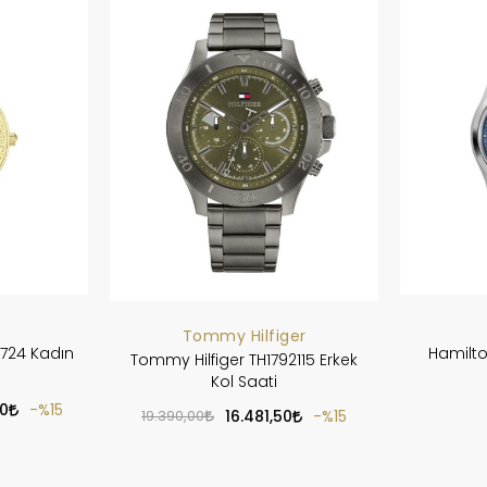
Tommy Hilfiger
724 Kadın
Hamilto
Tommy Hilfiger TH1792115 Erkek
Kol Saati
0
%15
19.390,00
16.481,50
%15