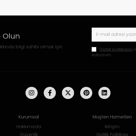
 Olun
kkında bilgi sahibi olmak için
Gizlilik politikasını
o
ediyorum.
Kurumsal
Müşteri Hizmetleri
Hakkımızda
İletişim
Güvenlik
Gizlilik Politikası