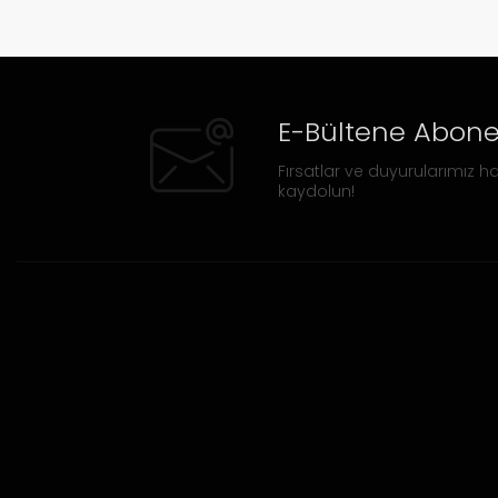
E-Bültene Abone
Fırsatlar ve duyurularımız ha
kaydolun!