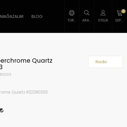
0
MAĞAZALAR
BLOG
TÜRK LIRASI
ARAMA
ÜYELIK
SEPETIM
erchrome Quartz
Rado
3
80203
rome Quartz R32280203
0