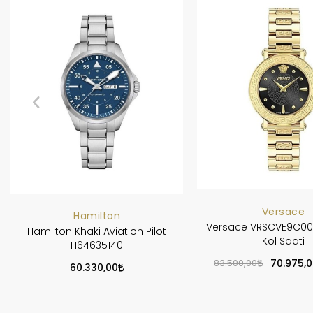
Versace
Hamilton
Versace VRSCVE9C00
Hamilton Khaki Aviation Pilot
Kol Saati
H64635140
83.500,00
70.975,0
60.330,00