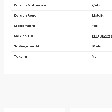
Kordon Malzemesi
Çelik
Kordon Rengi
Metalik
Kronometre
Yok
Makine Türü
Pilli (Quartz)
Su Geçirmezlik
10 Atm
Takvim
Var