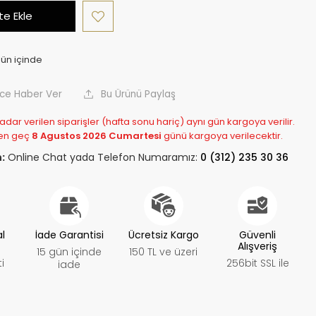
e Ekle
nce Haber Ver
Bu Ürünü Paylaş
adar verilen siparişler (hafta sonu hariç) aynı gün kargoya verilir.
en geç
8 Agustos 2026 Cumartesi
günü kargoya verilecektir.
:
Online Chat yada Telefon Numaramız:
0 (312) 235 30 36
al
İade Garantisi
Ücretsiz Kargo
Güvenli
Alışveriş
15 gün içinde
150 TL ve üzeri
i
256bit SSL ile
iade