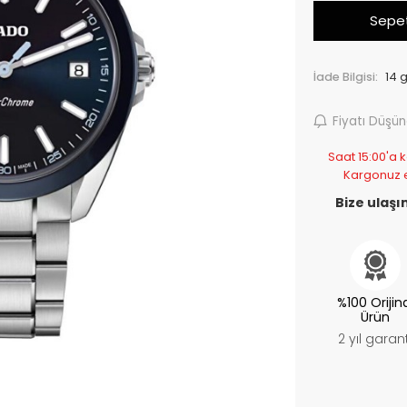
Sepet
İade Bilgisi:
Fiyatı Düşü
Saat 15:00'a k
Kargonuz 
Bize ulaşın
%100 Orijin
Ürün
2 yıl garant