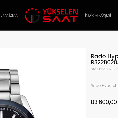
EKANIZMA
İNDIRIM KÖŞESI
Rado Hyp
R3228020
Stok Kodu:
R322
Rado Hyperch
83.600,0