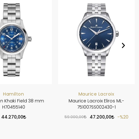
Hamilton
Maurice Lacroix
n Khaki Field 38 mm
Maurice Lacroix Eliros ML-
H70455140
751007SS002430-1
44.270,00
59.000,00
47.200,00
%20