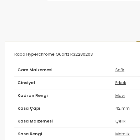
Rado Hyperchrome Quartz R32280203
Cam Malzemesi
Safir
Cinsiyet
Erkek
Kadran Rengi
Mavi
Kasa Çapı
42 mm
Kasa Malzemesi
Çelik
Kasa Rengi
Metalik