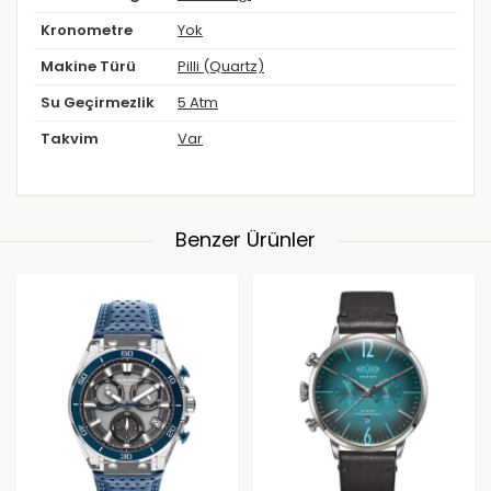
Kronometre
Yok
Makine Türü
Pilli (Quartz)
Su Geçirmezlik
5 Atm
Takvim
Var
Benzer Ürünler