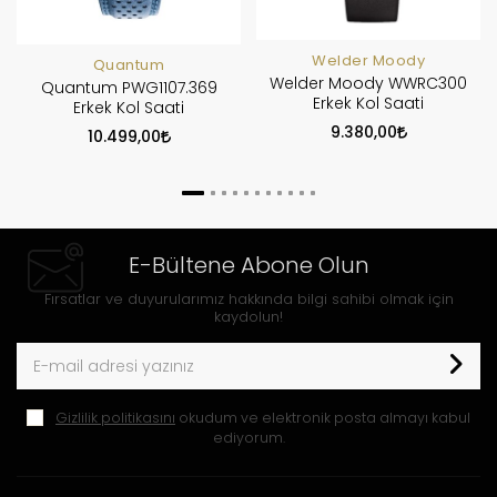
Welder Moody
Quantum
Welder Moody WWRC300
Quantum PWG1107.369
Erkek Kol Saati
Erkek Kol Saati
9.380,00
10.499,00
E-Bültene Abone Olun
Fırsatlar ve duyurularımız hakkında bilgi sahibi olmak için
kaydolun!
Gizlilik politikasını
okudum ve elektronik posta almayı kabul
ediyorum.