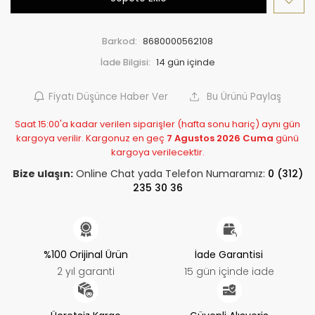
Barkod:
8680000562108
İade Bilgisi:
Fiyatı Düşünce Haber Ver
Bu Ürünü Paylaş
Saat 15:00'a kadar verilen siparişler (hafta sonu hariç) aynı gün
kargoya verilir. Kargonuz en geç
7 Agustos 2026 Cuma
günü
kargoya verilecektir.
Bize ulaşın:
Online Chat yada Telefon Numaramız:
0 (312)
235 30 36
%100 Orijinal Ürün
İade Garantisi
2 yıl garanti
15 gün içinde iade