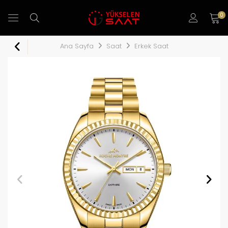
0
Ana Sayfa
Saat
Erkek Saat