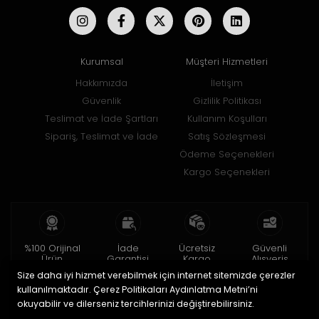
Kurumsal
Müşteri Hizmetleri
Hakkımızda
İletişim
Güvenlik
Gizlilik Politikası
Teslimat ve İade Şartları
Kullanım Koşulları
Sipariş, Teslimat ve İade
Satış Sözleşmesi
Ödeme Seçenekleri
Kargo Seçenekleri
%100 Orijinal
İade
Ücretsiz
Güvenli
Ürün
Garantisi
Kargo
Alışveriş
Size daha iyi hizmet verebilmek için internet sitemizde çerezler
2 yıl garanti
15 gün içinde
150 TL ve üzeri
256bit SSL ile
iade
kullanılmaktadır. Çerez Politikaları Aydınlatma Metni’ni
okuyabilir ve dilerseniz tercihlerinizi değiştirebilirsiniz.
© 2020
Uğur Aksesuar Saat
. Tüm hakları saklıdır.