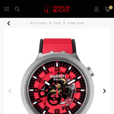
0
Ana Sayfa
Saat
Erkek Saat