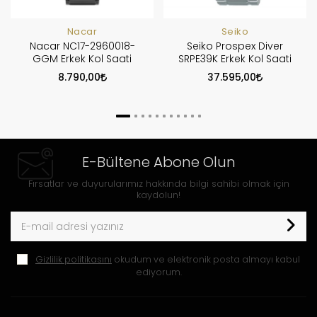
Nacar
Seiko
Nacar NC17-2960018-
Seiko Prospex Diver
GGM Erkek Kol Saati
SRPE39K Erkek Kol Saati
8.790,00
37.595,00
E-Bültene Abone Olun
Fırsatlar ve duyurularımız hakkında bilgi sahibi olmak için
kaydolun!
Gizlilik politikasını
okudum ve elektronik posta almayı kabul
ediyorum.