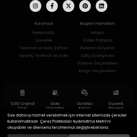
Kurumsal
Müşteri Hizmetleri
Hakkımızda
İletişim
Güvenlik
Gizlilik Politikası
Teslimat ve İade Şartları
Kullanım Koşulları
Sipariş, Teslimat ve İade
Satış Sözleşmesi
Ödeme Seçenekleri
Kargo Seçenekleri
%100 Orijinal
İade
Ücretsiz
Güvenli
Ürün
Garantisi
Kargo
Alışveriş
Size daha iyi hizmet verebilmek için internet sitemizde çerezler
2 yıl garanti
15 gün içinde
150 TL ve üzeri
256bit SSL ile
iade
kullanılmaktadır. Çerez Politikaları Aydınlatma Metni’ni
okuyabilir ve dilerseniz tercihlerinizi değiştirebilirsiniz.
© 2020
Uğur Aksesuar Saat
. Tüm hakları saklıdır.