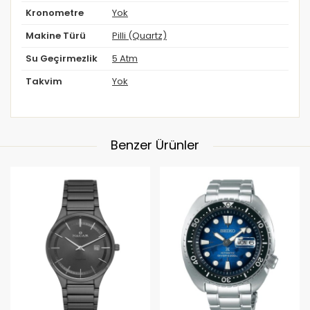
Kronometre
Yok
Makine Türü
Pilli (Quartz)
Su Geçirmezlik
5 Atm
Takvim
Yok
Benzer Ürünler