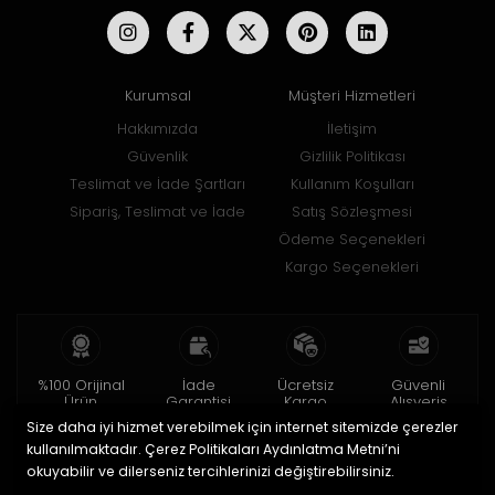
Kurumsal
Müşteri Hizmetleri
Hakkımızda
İletişim
Güvenlik
Gizlilik Politikası
Teslimat ve İade Şartları
Kullanım Koşulları
Sipariş, Teslimat ve İade
Satış Sözleşmesi
Ödeme Seçenekleri
Kargo Seçenekleri
%100 Orijinal
İade
Ücretsiz
Güvenli
Ürün
Garantisi
Kargo
Alışveriş
Size daha iyi hizmet verebilmek için internet sitemizde çerezler
2 yıl garanti
15 gün içinde
150 TL ve üzeri
256bit SSL ile
iade
kullanılmaktadır. Çerez Politikaları Aydınlatma Metni’ni
okuyabilir ve dilerseniz tercihlerinizi değiştirebilirsiniz.
© 2020
Uğur Aksesuar Saat
. Tüm hakları saklıdır.