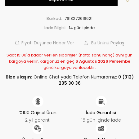
Barkod:
7613272616621
İade Bilgisi:
Fiyatı Düşünce Haber Ver
Bu Ürünü Paylaş
Saat 15:00'a kadar verilen siparişler (hafta sonu hariç) aynı gün
kargoya verilir. Kargonuz en geç
6 Agustos 2026 Persembe
günü kargoya verilecektir.
Bize ulaşın:
Online Chat yada Telefon Numaramız:
0 (312)
235 30 36
%100 Orijinal Ürün
İade Garantisi
2 yıl garanti
15 gün içinde iade