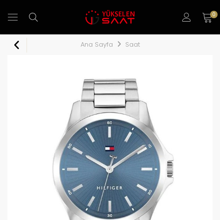
0
Ana Sayfa
Saat