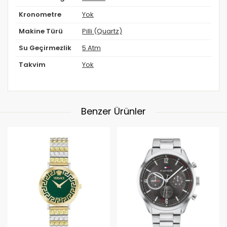
Kronometre
Yok
Makine Türü
Pilli (Quartz)
Su Geçirmezlik
5 Atm
Takvim
Yok
Benzer Ürünler