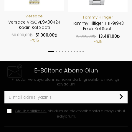
Versace
Tommy Hilfiger
Versace VRSCVE9A00424
Tommy Hilfiger TH1791943
Kadın Kol Saati
Erkek Kol Saati
60.000,00
51.000,00
15.860,00
13.481,00
%15
%15
E-Bültene Abone Olun
Fırsatlar ve duyurularımız hakkında bilgi sahibi olmak için
kaydolun!
Gizlilik politikasını
okudum ve elektronik posta almayı kabul
ediyorum.