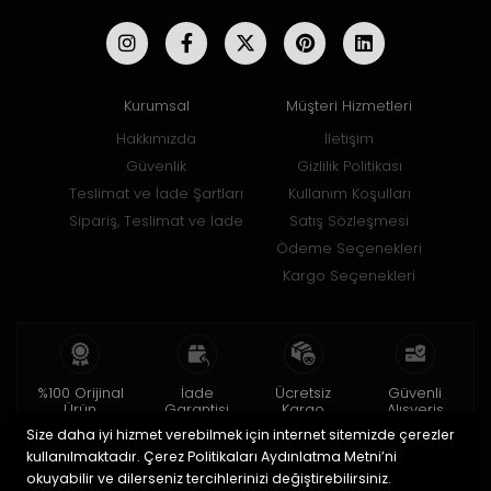
Kurumsal
Müşteri Hizmetleri
Hakkımızda
İletişim
Güvenlik
Gizlilik Politikası
Teslimat ve İade Şartları
Kullanım Koşulları
Sipariş, Teslimat ve İade
Satış Sözleşmesi
Ödeme Seçenekleri
Kargo Seçenekleri
%100 Orijinal
İade
Ücretsiz
Güvenli
Ürün
Garantisi
Kargo
Alışveriş
Size daha iyi hizmet verebilmek için internet sitemizde çerezler
2 yıl garanti
15 gün içinde
150 TL ve üzeri
256bit SSL ile
iade
kullanılmaktadır. Çerez Politikaları Aydınlatma Metni’ni
okuyabilir ve dilerseniz tercihlerinizi değiştirebilirsiniz.