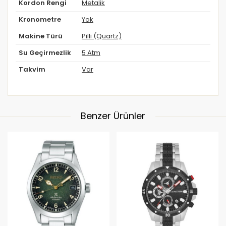
Kordon Rengi
Metalik
Kronometre
Yok
Makine Türü
Pilli (Quartz)
Su Geçirmezlik
5 Atm
Takvim
Var
Benzer Ürünler