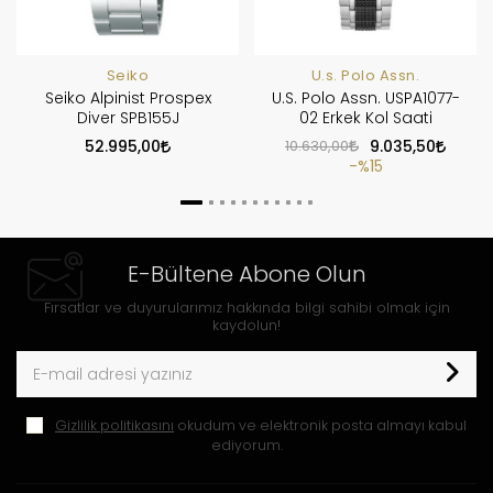
Seiko
U.s. Polo Assn.
Seiko Alpinist Prospex
U.S. Polo Assn. USPA1077-
Diver SPB155J
02 Erkek Kol Saati
52.995,00
10.630,00
9.035,50
%15
E-Bültene Abone Olun
Fırsatlar ve duyurularımız hakkında bilgi sahibi olmak için
kaydolun!
Gizlilik politikasını
okudum ve elektronik posta almayı kabul
ediyorum.