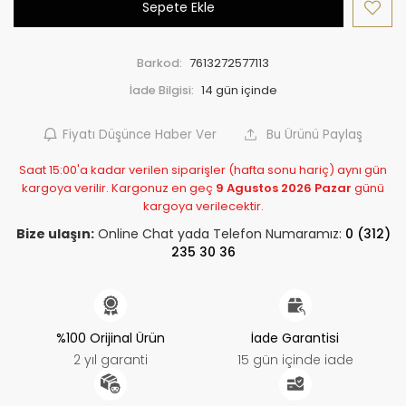
Sepete Ekle
Barkod:
7613272577113
İade Bilgisi:
Fiyatı Düşünce Haber Ver
Bu Ürünü Paylaş
Saat 15:00'a kadar verilen siparişler (hafta sonu hariç) aynı gün
kargoya verilir. Kargonuz en geç
9 Agustos 2026 Pazar
günü
kargoya verilecektir.
Bize ulaşın:
Online Chat yada Telefon Numaramız:
0 (312)
235 30 36
%100 Orijinal Ürün
İade Garantisi
2 yıl garanti
15 gün içinde iade