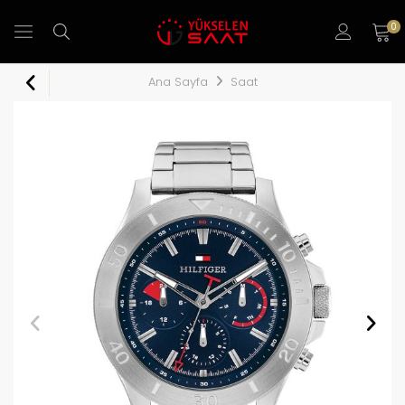
0
Ana Sayfa
Saat