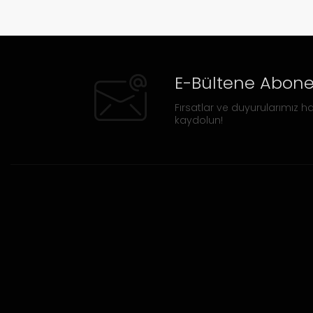
E-Bültene Abone
Fırsatlar ve duyurularımız ha
kaydolun!