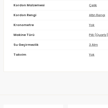
Kordon Malzemesi
Çelik
Kordon Rengi
Altın Rengi
Kronometre
Yok
Makine Türü
Pilli (Quartz)
Su Geçirmezlik
3 Atm
Takvim
Yok