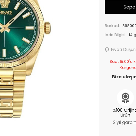
Sepet
Barkod:
868000
İade Bilgisi:
Fiyatı Düşü
Saat 15:00'a k
Kargonu
Bize ulaşın
%100 Orijin
Ürün
2 yıl garant