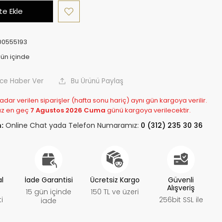
e Ekle
0555193
nce Haber Ver
Bu Ürünü Paylaş
adar verilen siparişler (hafta sonu hariç) aynı gün kargoya verilir.
z en geç
7 Agustos 2026 Cuma
günü kargoya verilecektir.
:
Online Chat yada Telefon Numaramız:
0 (312) 235 30 36
al
İade Garantisi
Ücretsiz Kargo
Güvenli
Alışveriş
15 gün içinde
150 TL ve üzeri
i
256bit SSL ile
iade