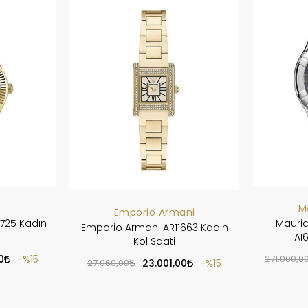
M
Emporio Armani
725 Kadın
Mauric
Emporio Armani AR11663 Kadın
AI
Kol Saati
0
%15
271.000,0
27.060,00
23.001,00
%15