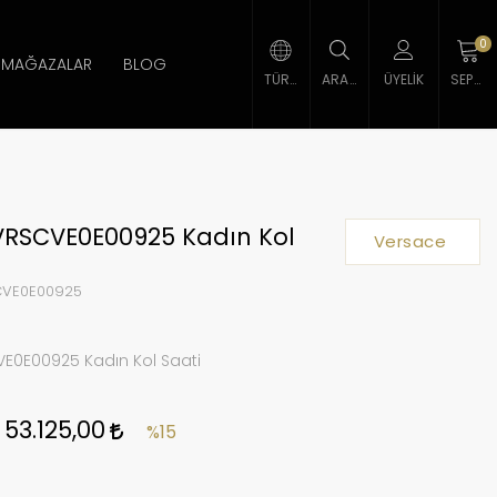
0
MAĞAZALAR
BLOG
TÜRK LIRASI
ARAMA
ÜYELIK
SEPETIM
VRSCVE0E00925 Kadın Kol
Versace
VE0E00925
E0E00925 Kadın Kol Saati
53.125,00
%15