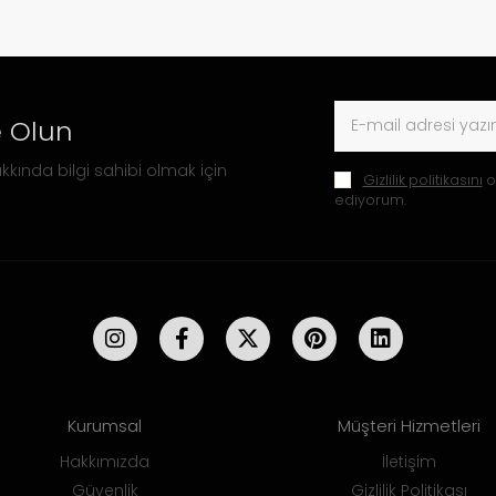
 Olun
kkında bilgi sahibi olmak için
Gizlilik politikasını
o
ediyorum.
Kurumsal
Müşteri Hizmetleri
Hakkımızda
İletişim
Güvenlik
Gizlilik Politikası