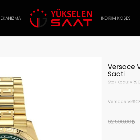
EKANIZMA
İNDIRIM KÖŞESI
Versace 
Saati
Stok Kodu:
VRSC
Versace VRSCV
62.500,00