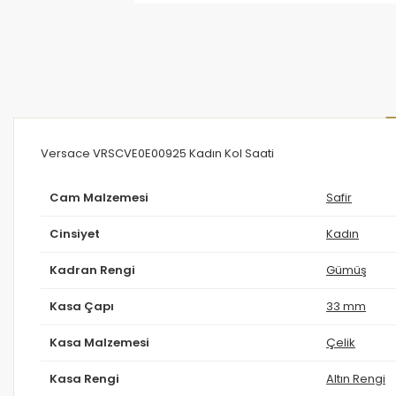
Versace VRSCVE0E00925 Kadın Kol Saati
Cam Malzemesi
Safir
Cinsiyet
Kadın
Kadran Rengi
Gümüş
Kasa Çapı
33 mm
Kasa Malzemesi
Çelik
Kasa Rengi
Altın Rengi