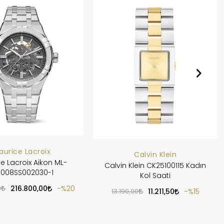
aurice Lacroix
Calvin Klein
e Lacroix Aikon ML-
Calvin Klein CK25100115 Kadın
6008SS002030-1
Kol Saati
0
216.800,00
%20
13.190,00
11.211,50
%15