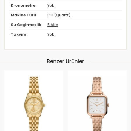
Kronometre
Yok
Makine Türü
Pilli (Quartz)
Su Geçirmezlik
5 Atm
Takvim
Yok
Benzer Ürünler