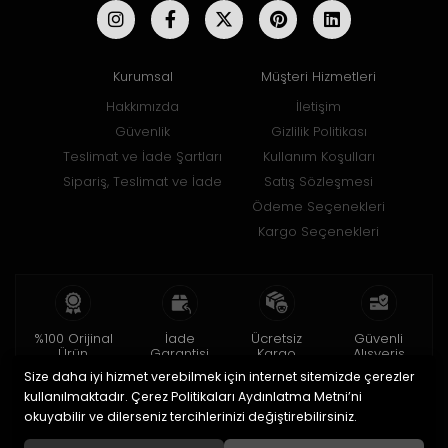
Kurumsal
Müşteri Hizmetleri
Hakkımızda
İletişim
Güvenlik
Gizlilik Politikası
Teslimat ve İade Şartları
Kullanım Koşulları
Sipariş, Teslimat ve İade
Satış Sözleşmesi
Ödeme Seçenekleri
Kargo Seçenekleri
%100 Orijinal
İade
Ücretsiz
Güvenli
Ürün
Garantisi
Kargo
Alışveriş
Size daha iyi hizmet verebilmek için internet sitemizde çerezler
2 yıl garanti
15 gün içinde
150 TL ve üzeri
256bit SSL ile
iade
kullanılmaktadır. Çerez Politikaları Aydınlatma Metni’ni
okuyabilir ve dilerseniz tercihlerinizi değiştirebilirsiniz.
© 2020
Uğur Aksesuar Saat
. Tüm hakları saklıdır.