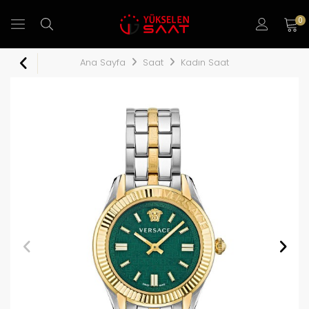
0
Ana Sayfa
Saat
Kadın Saat