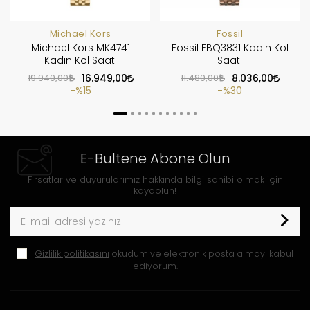
Michael Kors
Fossil
Michael Kors MK4741
Fossil FBQ3831 Kadın Kol
Kadın Kol Saati
Saati
19.940,00
16.949,00
11.480,00
8.036,00
%15
%30
E-Bültene Abone Olun
Fırsatlar ve duyurularımız hakkında bilgi sahibi olmak için
kaydolun!
Gizlilik politikasını
okudum ve elektronik posta almayı kabul
ediyorum.