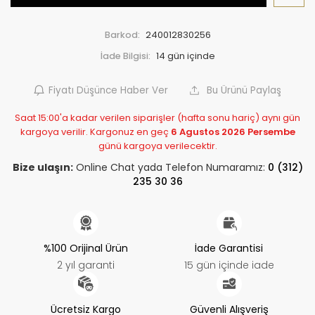
Barkod:
240012830256
İade Bilgisi:
Fiyatı Düşünce Haber Ver
Bu Ürünü Paylaş
Saat 15:00'a kadar verilen siparişler (hafta sonu hariç) aynı gün
kargoya verilir. Kargonuz en geç
6 Agustos 2026 Persembe
günü kargoya verilecektir.
Bize ulaşın:
Online Chat yada Telefon Numaramız:
0 (312)
235 30 36
%100 Orijinal Ürün
İade Garantisi
2 yıl garanti
15 gün içinde iade
Ücretsiz Kargo
Güvenli Alışveriş