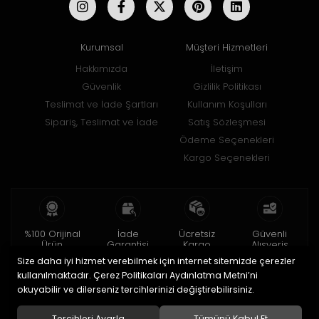
Kurumsal
Müşteri Hizmetleri
Hakkımızda
İletişim
Güvenlik
Gizlilik Politikası
Teslimat ve İade Şartları
Kullanım Koşulları
Sipariş, Teslimat ve İade
Satış Sözleşmesi
Ödeme Seçenekleri
Kargo Seçenekleri
%100 Orijinal
İade
Ücretsiz
Güvenli
Ürün
Garantisi
Kargo
Alışveriş
Size daha iyi hizmet verebilmek için internet sitemizde çerezler
2 yıl garanti
15 gün içinde
150 TL ve üzeri
256bit SSL ile
iade
kullanılmaktadır. Çerez Politikaları Aydınlatma Metni’ni
okuyabilir ve dilerseniz tercihlerinizi değiştirebilirsiniz.
© 2020
Uğur Aksesuar Saat
. Tüm hakları saklıdır.