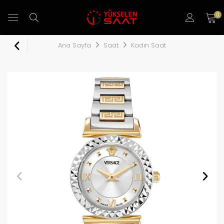
0
Ana Sayfa
Saat
Kadın Saat