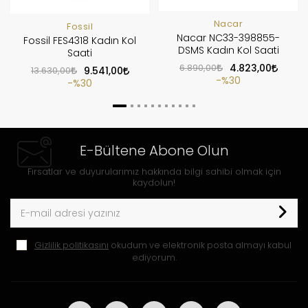
Nacar
Fossil
Nacar NC33-398855-
Fossil FES4318 Kadın Kol
DSMS Kadın Kol Saati
Saati
6.890,00
4.823,00
13.630,00
9.541,00
%30
%30
E-Bültene Abone Olun
Fırsatlar ve duyurularımız hakkında bilgi sahibi olmak için
kaydolun!
Gizlilik politikasını
okudum ve elektronik posta almayı kabul
ediyorum.