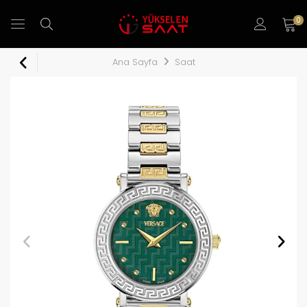
0
Ana Sayfa
Saat