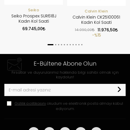
Seiko
Calvin Klein
Seiko Prospex SUR618J
Calvin Klein CK25100061
Kadın Kol Saati
Kadın Kol Saati
69.745,00
14.090,00
11.976,50
%15
E-Bültene Abone Olun
Fırsatlar ve duyurularımız hakkında bilgi sahibi olmak için
kaydolun!
Gizlilik politikasını
okudum ve elektronik posta almayı kabul
ediyorum.