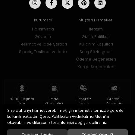
Kurumsal
Müşteri Hizmetleri
Hakkımızda
İletişim
Güvenlik
Gizlilik Politikası
Teslimat ve İade Şartları
Kullanım Koşulları
Sipariş, Teslimat ve İade
Satış Sözleşmesi
Ödeme Seçenekleri
Kargo Seçenekleri
%100 Orijinal
İade
Ücretsiz
Güvenli
Ürün
Garantisi
Kargo
Alışveriş
Size daha iyi hizmet verebilmek için internet sitemizde çerezler
2 yıl garanti
15 gün içinde
150 TL ve üzeri
256bit SSL ile
iade
kullanılmaktadır. Çerez Politikaları Aydınlatma Metni’ni
okuyabilir ve dilerseniz tercihlerinizi değiştirebilirsiniz.
© 2020
Uğur Aksesuar Saat
. Tüm hakları saklıdır.