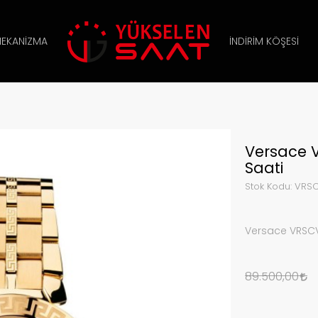
EKANIZMA
İNDIRIM KÖŞESI
Versace 
Saati
Stok Kodu:
VRSC
Versace VRSCV
89.500,00