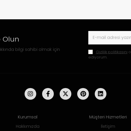
 Olun
kkında bilgi sahibi olmak için
Gizlilik politikasını
o
ediyorum.
Kurumsal
Müşteri Hizmetleri
Hakkımızda
İletişim