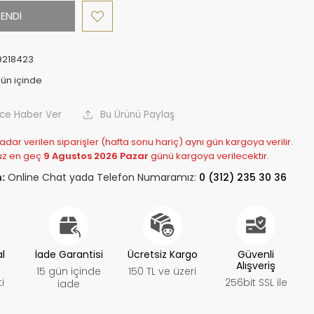
ENDİ
9218423
nce Haber Ver
Bu Ürünü Paylaş
adar verilen siparişler (hafta sonu hariç) aynı gün kargoya verilir.
uz en geç
9 Agustos 2026 Pazar
günü kargoya verilecektir.
:
Online Chat yada Telefon Numaramız:
0 (312) 235 30 36
al
İade Garantisi
Ücretsiz Kargo
Güvenli
Alışveriş
15 gün içinde
150 TL ve üzeri
i
256bit SSL ile
iade