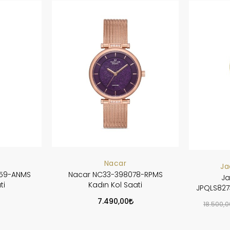
Nacar
Ja
759-ANMS
Nacar NC33-398078-RPMS
Ja
ti
Kadın Kol Saati
JPQLS827
7.490,00
18.500,0