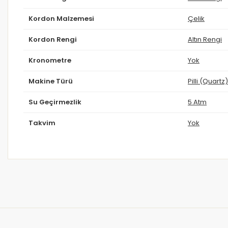
Kordon Malzemesi
Çelik
Kordon Rengi
Altın Rengi
Kronometre
Yok
Makine Türü
Pilli (Quartz)
Su Geçirmezlik
5 Atm
Takvim
Yok