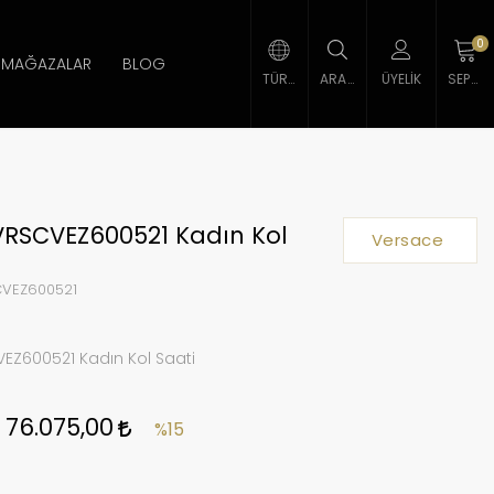
0
MAĞAZALAR
BLOG
TÜRK LIRASI
ARAMA
ÜYELIK
SEPETIM
VRSCVEZ600521 Kadın Kol
Versace
VEZ600521
EZ600521 Kadın Kol Saati
76.075,00
%15