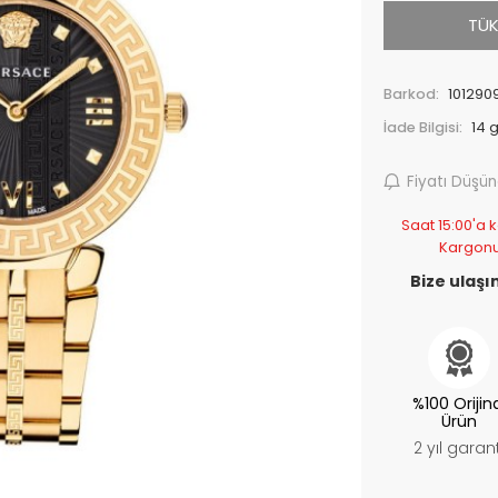
TÜK
Barkod:
101290
İade Bilgisi:
Fiyatı Düşü
Saat 15:00'a k
Kargon
Bize ulaşın
%100 Orijin
Ürün
2 yıl garant