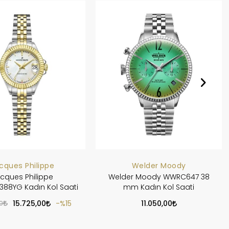
cques Philippe
Welder Moody
cques Philippe
Welder Moody WWRC647 38
388YG Kadın Kol Saati
mm Kadın Kol Saati
0
15.725,00
%15
11.050,00