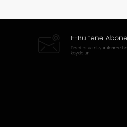
E-Bültene Abone
Fırsatlar ve duyurularımız ha
kaydolun!