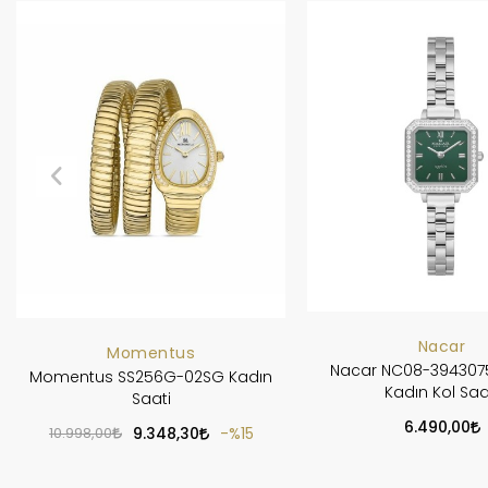
Nacar
Momentus
Nacar NC08-39430
Momentus SS256G-02SG Kadın
Kadın Kol Saa
Saati
6.490,00
10.998,00
9.348,30
%15