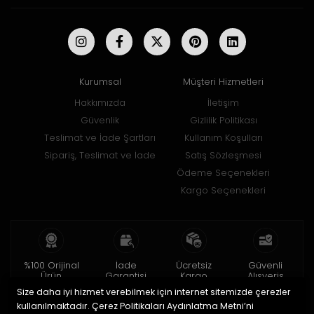
Kurumsal
Müşteri Hizmetleri
Hakkımızda
İletişim
Güvenlik
Gizlilik Politikası
Teslimat ve İade Şartları
Kullanım Koşulları
Sipariş, Teslimat ve İade
Satış Sözleşmesi
Ödeme Seçenekleri
Kargo Seçenekleri
%100 Orijinal
İade
Ücretsiz
Güvenli
Ürün
Garantisi
Kargo
Alışveriş
Size daha iyi hizmet verebilmek için internet sitemizde çerezler
2 yıl garanti
15 gün içinde
150 TL ve üzeri
256bit SSL ile
iade
kullanılmaktadır. Çerez Politikaları Aydınlatma Metni’ni