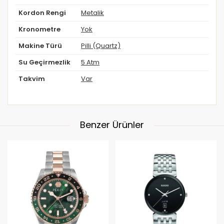
Kordon Rengi
Metalik
Kronometre
Yok
Makine Türü
Pilli (Quartz)
Su Geçirmezlik
5 Atm
Takvim
Var
Benzer Ürünler