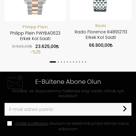
Rado
Philipp Plein
Rado Florence R48912713
Philipp Plein PWYBA0623
Erkek Kol Saati
Erkek Kol Saati
66.900,00
31.500,00
23.625,00
%25
E-Bültene Abone Olun
Fırsatlar ve duyurularımız hakkında bilgi sahibi olmak için
kaydolun!
Gizlilik politikasını
okudum ve elektronik posta almayı kabul
ediyorum.