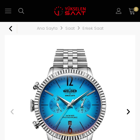
0
Ana Sayfa
Saat
Erkek Saat