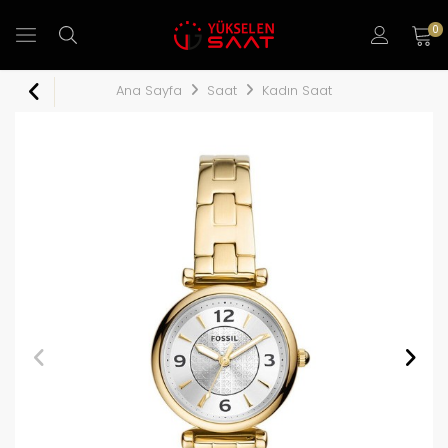
0
Ana Sayfa
Saat
Kadın Saat