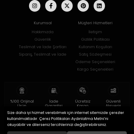
Kurumsal
Müşteri Hizmetleri
Hakkımızda
İletişim
Güvenlik
Gizlilik Politikası
Teslimat ve İade Şartları
Kullanım Koşulları
Sipariş, Teslimat ve İade
Satış Sözleşmesi
Ödeme Seçenekleri
Kargo Seçenekleri
%100 Orijinal
İade
Ücretsiz
Güvenli
Ürün
Garantisi
Kargo
Alışveriş
Size daha iyi hizmet verebilmek için internet sitemizde çerezler
2 yıl garanti
15 gün içinde
150 TL ve üzeri
256bit SSL ile
iade
kullanılmaktadır. Çerez Politikaları Aydınlatma Metni’ni
okuyabilir ve dilerseniz tercihlerinizi değiştirebilirsiniz.
© 2020
Uğur Aksesuar Saat
. Tüm hakları saklıdır.