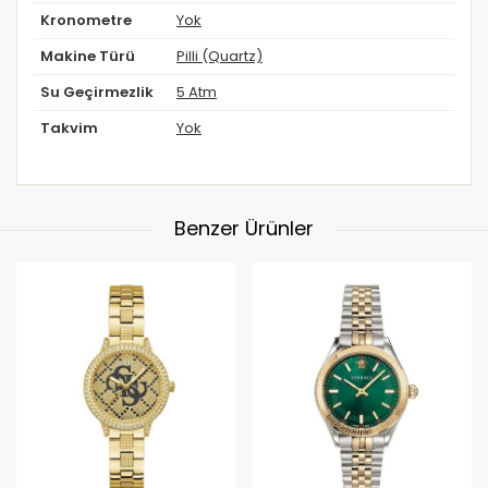
Kronometre
Yok
Makine Türü
Pilli (Quartz)
Su Geçirmezlik
5 Atm
Takvim
Yok
Benzer Ürünler