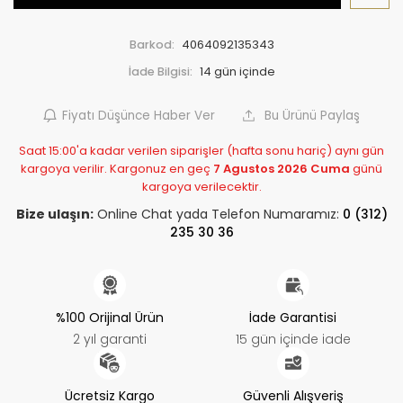
Barkod:
4064092135343
İade Bilgisi:
Fiyatı Düşünce Haber Ver
Bu Ürünü Paylaş
Saat 15:00'a kadar verilen siparişler (hafta sonu hariç) aynı gün
kargoya verilir. Kargonuz en geç
7 Agustos 2026 Cuma
günü
kargoya verilecektir.
Bize ulaşın:
Online Chat yada Telefon Numaramız:
0 (312)
235 30 36
%100 Orijinal Ürün
İade Garantisi
2 yıl garanti
15 gün içinde iade
Ücretsiz Kargo
Güvenli Alışveriş