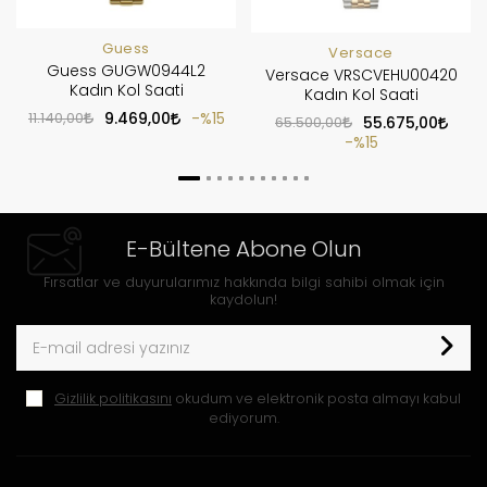
Guess
Versace
Guess GUGW0944L2
Versace VRSCVEHU00420
Kadın Kol Saati
Kadın Kol Saati
11.140,00
9.469,00
%15
65.500,00
55.675,00
%15
E-Bültene Abone Olun
Fırsatlar ve duyurularımız hakkında bilgi sahibi olmak için
kaydolun!
Gizlilik politikasını
okudum ve elektronik posta almayı kabul
ediyorum.