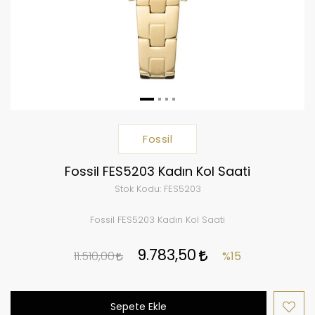
Fossil
Fossil FES5203 Kadın Kol Saati
Stok Kodu:
FES5203
Fossil FES5203 Kadın Kol Saati
9.783,50
11.510,00
%15
Sepete Ekle