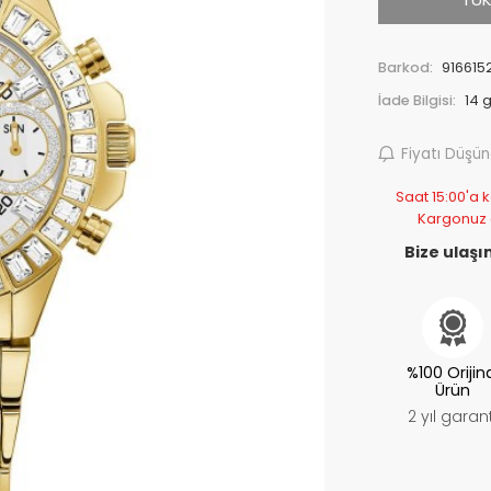
Barkod:
916615
İade Bilgisi:
Fiyatı Düşü
Saat 15:00'a k
Kargonuz
Bize ulaşın
%100 Orijin
Ürün
2 yıl garant