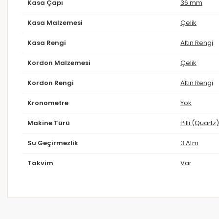
Kasa Çapı
36 mm
Kasa Malzemesi
Çelik
Kasa Rengi
Altın Rengi
Kordon Malzemesi
Çelik
Kordon Rengi
Altın Rengi
Kronometre
Yok
Makine Türü
Pilli (Quartz)
Su Geçirmezlik
3 Atm
Takvim
Var