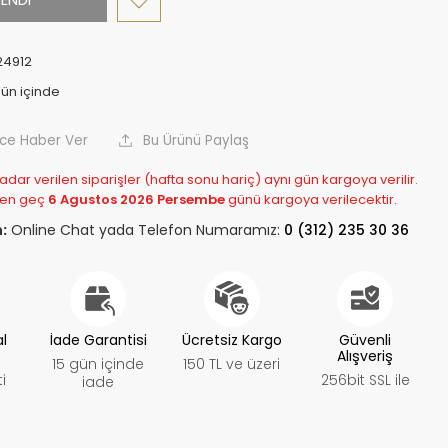
24912
nce Haber Ver
Bu Ürünü Paylaş
adar verilen siparişler (hafta sonu hariç) aynı gün kargoya verilir.
 en geç
6 Agustos 2026 Persembe
günü kargoya verilecektir.
:
Online Chat yada Telefon Numaramız:
0 (312) 235 30 36
al
İade Garantisi
Ücretsiz Kargo
Güvenli
Alışveriş
15 gün içinde
150 TL ve üzeri
i
256bit SSL ile
iade