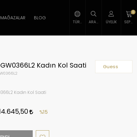
0
MAĞAZALAR
BLOG
TÜRK LIRASI
ARAMA
ÜYELIK
SEPETIM
GW0366L2 Kadın Kol Saati
Guess
W0366L2
66L2 Kadın Kol Saati
14.645,50
%15
ENDİ