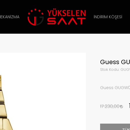
EKANIZMA
İNDIRIM KÖŞESI
Guess GU
Stok Kodu:
GUG
Guess GUGW03
17.230,00
TÜK