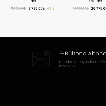
Saati
Kol Saati
11.520,00
9.792,00
%15
31.500,00
26.775,0
E-Bültene Abone
Fırsatlar ve duyurularımız ha
kaydolun!