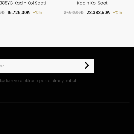
388YG Kadın Kol Saati
Kadın Kol Saati
0
15.725,00
%15
27.510,00
23.383,50
%15
kudum ve elektronik posta almayı kabul