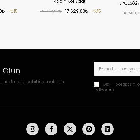
Kadın Kol Saati
JPQLS827
0
%15
20.740,00
17.629,00
%15
18.500,0
 Olun
kkında bilgi sahibi olmak için
Gizlilik politikasını
o
ediyorum.