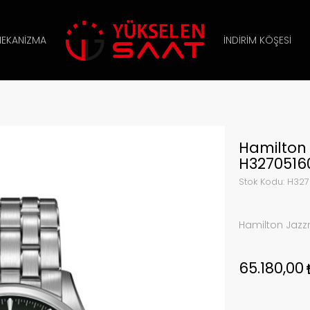
EKANIZMA
İNDIRIM KÖŞESI
Hamilton
H3270516
Stok Kodu:
H327
Hamilton Jaz
65.180,00