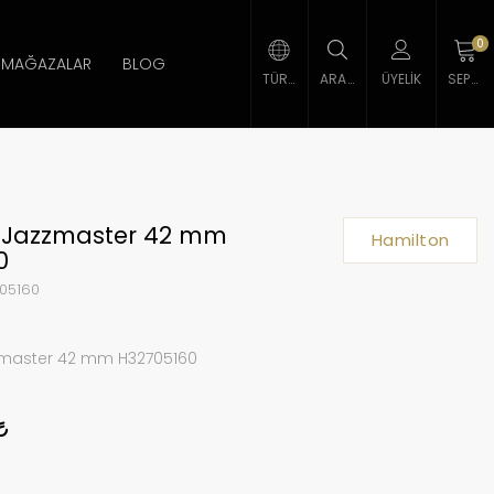
0
MAĞAZALAR
BLOG
TÜRK LIRASI
ARAMA
ÜYELIK
SEPETIM
 Jazzmaster 42 mm
Hamilton
0
05160
zmaster 42 mm H32705160