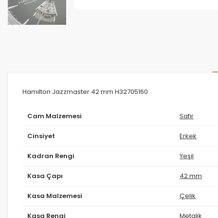
Hamilton Jazzmaster 42 mm H32705160
Cam Malzemesi
Safir
Cinsiyet
Erkek
Kadran Rengi
Yeşil
Kasa Çapı
42 mm
Kasa Malzemesi
Çelik
Kasa Rengi
Metalik