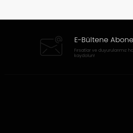
E-Bültene Abone
Fırsatlar ve duyurularımız ha
kaydolun!