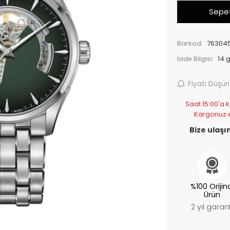
Sepet
Barkod:
76304
İade Bilgisi:
Fiyatı Düşü
Saat 15:00'a k
Kargonuz 
Bize ulaşın
%100 Orijin
Ürün
2 yıl garant