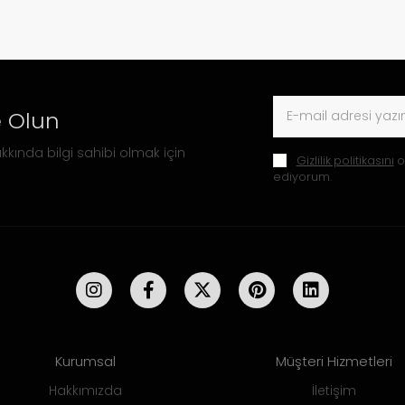
 Olun
kkında bilgi sahibi olmak için
Gizlilik politikasını
o
ediyorum.
Kurumsal
Müşteri Hizmetleri
Hakkımızda
İletişim