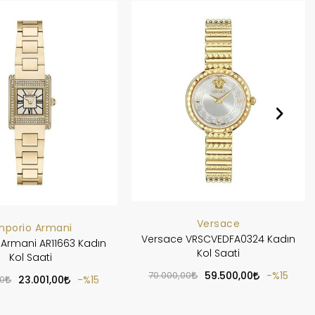
Versace
mporio Armani
Versace VRSCVEDFA0324 Kadın
Armani AR11663 Kadın
Kol Saati
Kol Saati
70.000,00
59.500,00
%15
00
23.001,00
%15