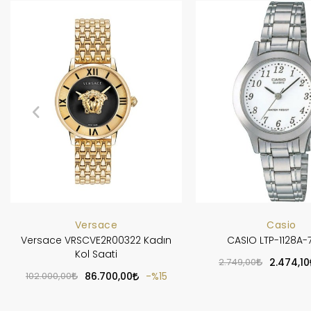
Versace
Casio
Versace VRSCVE2R00322 Kadın
CASIO LTP-1128A-
Kol Saati
2.749,00
2.474,10
102.000,00
86.700,00
%15