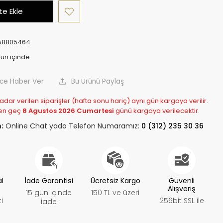
e Ekle
58805464
nce Haber Ver
Bu Ürünü Paylaş
adar verilen siparişler (hafta sonu hariç) aynı gün kargoya verilir.
en geç
8 Agustos 2026 Cumartesi
günü kargoya verilecektir.
:
Online Chat yada Telefon Numaramız:
0 (312) 235 30 36
al
İade Garantisi
Ücretsiz Kargo
Güvenli
Alışveriş
15 gün içinde
150 TL ve üzeri
i
256bit SSL ile
iade