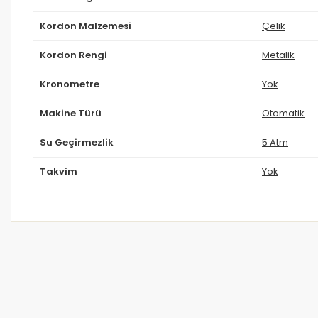
Kordon Malzemesi
Çelik
Kordon Rengi
Metalik
Kronometre
Yok
Makine Türü
Otomatik
Su Geçirmezlik
5 Atm
Takvim
Yok