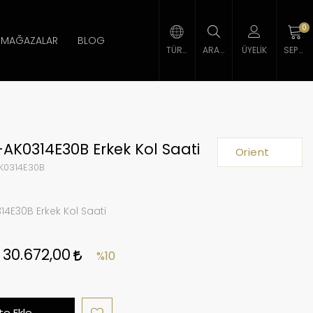
0
MAĞAZALAR
BLOG
TÜRK LIRASI
ARAMA
ÜYELIK
SEPETIM
-AK0314E30B Erkek Kol Saati
Orient
K0314E30B
14E30B Erkek Kol Saati
30.672,00
%10
e Ekle