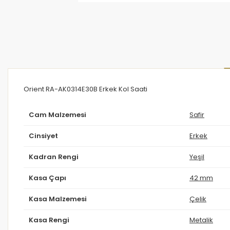
Orient RA-AK0314E30B Erkek Kol Saati
Cam Malzemesi
Safir
Cinsiyet
Erkek
Kadran Rengi
Yeşil
Kasa Çapı
42 mm
Kasa Malzemesi
Çelik
Kasa Rengi
Metalik