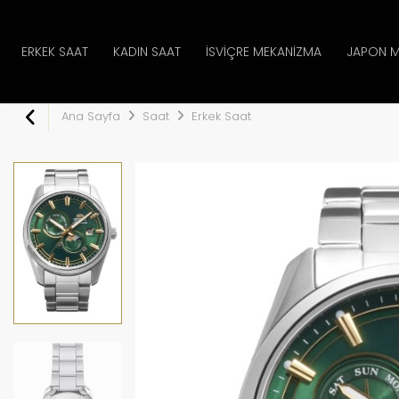
ERKEK SAAT
KADIN SAAT
İSVIÇRE MEKANIZMA
JAPON M
Ana Sayfa
Saat
Erkek Saat