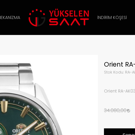
EKANIZMA
İNDIRIM KÖŞESI
Orient RA
Stok Kodu:
RA-A
Orient RA-AK03
34.080,00
Sepet