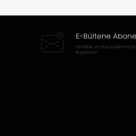
E-Bültene Abone
Fırsatlar ve duyurularımız ha
kaydolun!