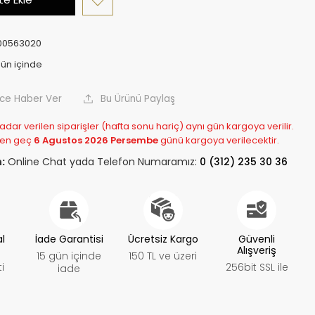
00563020
nce Haber Ver
Bu Ürünü Paylaş
adar verilen siparişler (hafta sonu hariç) aynı gün kargoya verilir.
 en geç
6 Agustos 2026 Persembe
günü kargoya verilecektir.
:
Online Chat yada Telefon Numaramız:
0 (312) 235 30 36
al
İade Garantisi
Ücretsiz Kargo
Güvenli
Alışveriş
15 gün içinde
150 TL ve üzeri
i
256bit SSL ile
iade