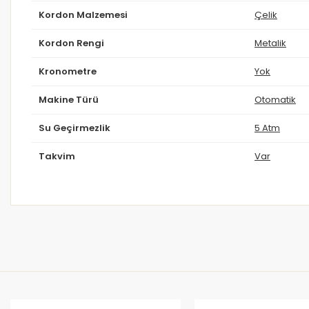
Kordon Malzemesi
Çelik
Kordon Rengi
Metalik
Kronometre
Yok
Makine Türü
Otomatik
Su Geçirmezlik
5 Atm
Takvim
Var