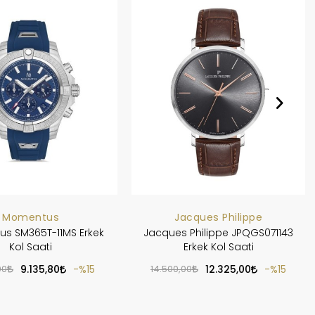
Momentus
Jacques Philippe
s SM365T-11MS Erkek
Jacques Philippe JPQGS071143
Kol Saati
Erkek Kol Saati
00
9.135,80
%15
14.500,00
12.325,00
%15