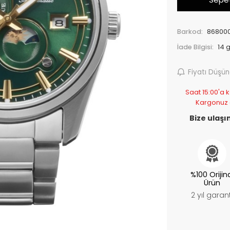
Barkod:
86800
İade Bilgisi:
Fiyatı Düşü
Saat 15:00'a k
Kargonuz
Bize ulaşın
%100 Orijin
Ürün
2 yıl garant