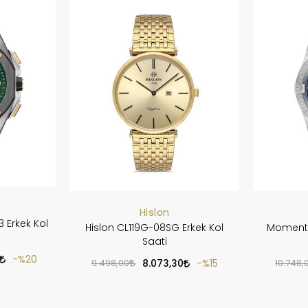
Hislon
 Erkek Kol
Hislon CL119G-08SG Erkek Kol
Momentu
Saati
%20
9.498,00
8.073,30
%15
10.748,