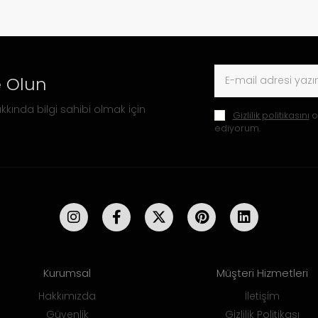
 Olun
kkında bilgi sahibi olmak için
Gizlilik politikasını
o
ediyorum.
Kurumsal
Müşteri Hizmetleri
Hakkımızda
İletişim
Güvenlik
Gizlilik Politikası