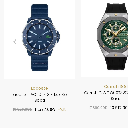
Cerruti 1881
Lacoste
Cerruti CIWGO0073203
Lacoste LAC2011413 Erkek Kol
Saati
Saati
17.390,00
13.912,00
13.620,00
11.577,00
%15