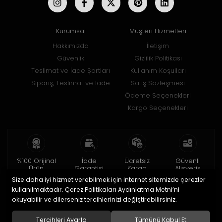
Kurumsal
Müşteri Hizmetleri
Hakkımızda
İletişim
Güvenlik
Gizlilik Politikası
Teslimat ve İade Şartları
Kullanım Koşulları
Sipariş, Teslimat ve İade
Satış Sözleşmesi
Ödeme Seçenekleri
Kargo Seçenekleri
%100 Orijinal
İade
Ücretsiz
Güvenli
Ürün
Garantisi
Kargo
Alışveriş
Size daha iyi hizmet verebilmek için internet sitemizde çerezler
2 yıl garanti
15 gün içinde
150 TL ve üzeri
256bit SSL ile
iade
kullanılmaktadır. Çerez Politikaları Aydınlatma Metni’ni
okuyabilir ve dilerseniz tercihlerinizi değiştirebilirsiniz.
© 2020
Uğur Aksesuar Saat
. Tüm hakları saklıdır.
Tercihleri Ayarla
Tümünü Kabul Et