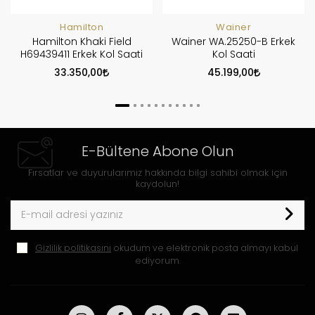
Hamilton
Wainer
Hamilton Khaki Field
Wainer WA.25250-B Erkek
H69439411 Erkek Kol Saati
Kol Saati
33.350,00
45.199,00
E-Bültene Abone Olun
Fırsatlar ve duyurularımız hakkında bilgi sahibi olmak için
kaydolun!
Gizlilik politikasını
okudum ve elektronik posta almayı kabul
ediyorum.