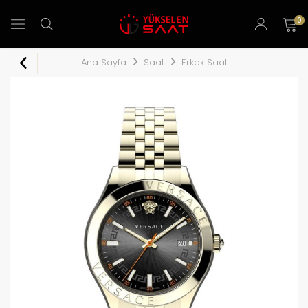
0
Ana Sayfa
Saat
Erkek Saat